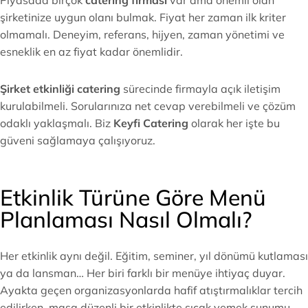
Piyasada birçok
catering firması
var ama önemli olan
şirketinize uygun olanı bulmak. Fiyat her zaman ilk kriter
olmamalı. Deneyim, referans, hijyen, zaman yönetimi ve
esneklik en az fiyat kadar önemlidir.
Şirket etkinliği catering
sürecinde firmayla açık iletişim
kurulabilmeli. Sorularınıza net cevap verebilmeli ve çözüm
odaklı yaklaşmalı. Biz
Keyfi Catering
olarak her işte bu
güveni sağlamaya çalışıyoruz.
Etkinlik Türüne Göre Menü
Planlaması Nasıl Olmalı?
Her etkinlik aynı değil. Eğitim, seminer, yıl dönümü kutlaması
ya da lansman… Her biri farklı bir menüye ihtiyaç duyar.
Ayakta geçen organizasyonlarda hafif atıştırmalıklar tercih
edilirken, masa düzenli bir etkinlikte sıcak yemek sunumu