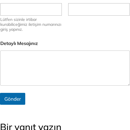
z
D
e
Lütfen sizinle irtibar
t
kurabiliceğimiz iletişim numarınızı
a
giriş yapınız.
y
l
ı
Detaylı Mesajınız
S
a
y
ı
s
ı
Gönder
Bir yanıt yazın