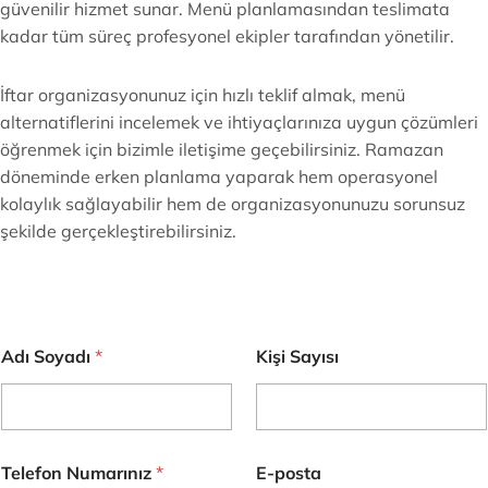
güvenilir hizmet sunar. Menü planlamasından teslimata
kadar tüm süreç profesyonel ekipler tarafından yönetilir.
İftar organizasyonunuz için hızlı teklif almak, menü
alternatiflerini incelemek ve ihtiyaçlarınıza uygun çözümleri
öğrenmek için bizimle iletişime geçebilirsiniz. Ramazan
döneminde erken planlama yaparak hem operasyonel
kolaylık sağlayabilir hem de organizasyonunuzu sorunsuz
şekilde gerçekleştirebilirsiniz.
N
Adı Soyadı
*
Kişi Sayısı
u
m
a
r
ı
n
Telefon Numarınız
*
E-posta
ı