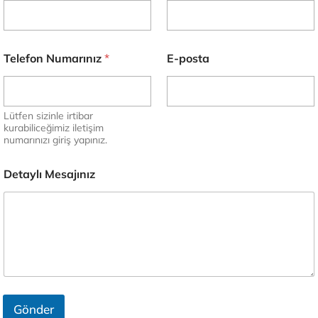
j
ı
Telefon Numarınız
*
E-posta
ı
Lütfen sizinle irtibar
kurabiliceğimiz iletişim
ı
numarınızı giriş yapınız.
ı
Detaylı Mesajınız
ı
Gönder